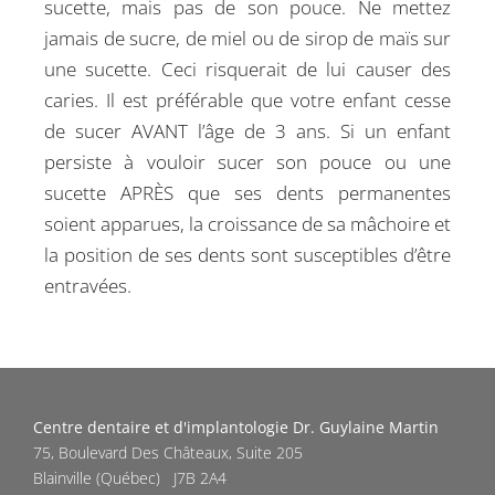
sucette, mais pas de son pouce. Ne mettez
jamais de sucre, de miel ou de sirop de maïs sur
une sucette. Ceci risquerait de lui causer des
caries. Il est préférable que votre enfant cesse
de sucer AVANT l’âge de 3 ans. Si un enfant
persiste à vouloir sucer son pouce ou une
sucette APRÈS que ses dents permanentes
soient apparues, la croissance de sa mâchoire et
la position de ses dents sont susceptibles d’être
entravées.
Centre dentaire et d'implantologie Dr. Guylaine Martin
75, Boulevard Des Châteaux, Suite 205
Blainville
(
Québec
)
J7B 2A4