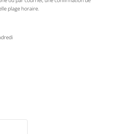
one ou par courriel, une confirmation de
le plage horaire.
dredi